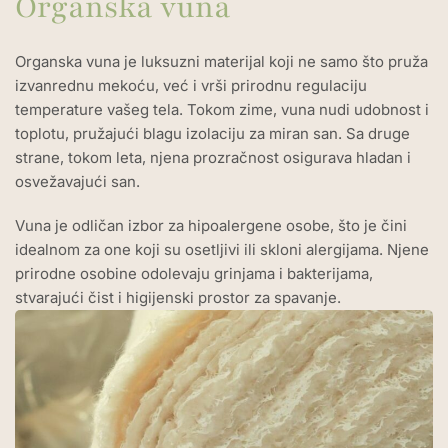
Organska vuna
Organska vuna je luksuzni materijal koji ne samo što pruža
izvanrednu mekoću, već i vrši prirodnu regulaciju
temperature vašeg tela. Tokom zime, vuna nudi udobnost i
toplotu, pružajući blagu izolaciju za miran san. Sa druge
strane, tokom leta, njena prozračnost osigurava hladan i
osvežavajući san.
Vuna je odličan izbor za hipoalergene osobe, što je čini
idealnom za one koji su osetljivi ili skloni alergijama. Njene
prirodne osobine odolevaju grinjama i bakterijama,
stvarajući čist i higijenski prostor za spavanje.