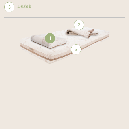
ekološke odgovornosti s našim premium organskim
Dušek
3
pamučnim pokrivačem.
Zamislite oazu udobnosti i prirodnog blagostanja -
naš organski dušek je, ne samo mesto za odmor već
2
i odluka o zdravijem načinu života. Sa pažljivo
odabrabim organskim materijalima, nudimo Vam
1
harmoniju izmedju luksuza i ekološke svesti.
3
NAŠA EKOLOŠKA MISIJA
Sa misijom da pruži miran i
održiv san, Hevea je tu za vas