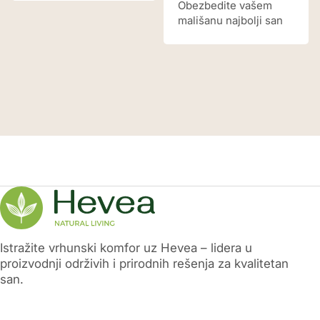
Obezbedite vašem
stabilnim jezgrom
,
mališanu najbolji san
ERGO jastuk pruža
uz naš jastuk za decu,
izuzetnu podršku
napravljen od 100%
svima koji preferiraju
prirodnog lateksa,
ergonomski oblik
organskog pamuka i
jastuka. Napravljen od
prirodne vune.
100% prirodnog
Sastavljen od
lateksa
, elastičan je,
najkvalitetnijih
prozračan i
prirodnih materijala,
dugotrajan, a
LUNETTA pruža
prilagođava se obliku
podršku koja je
glave i vrata bez
neophodna za zdrav i
gubitka forme.
miran san vaše dece.
Ergonomski dizajn
Sa kombinacijom
pomaže održavanju
organskih materijala,
pravilnog položaja
naš jastuk je potpuno
kičme, dok je prirodna
Istražite vrhunski komfor uz Hevea – lidera u
antialergijski i
otpornost na grinje i
proizvodnji održivih i prirodnih rešenja za kvalitetan
antibakterijski,
bakterije idealna za
san.
pružajući vašem
osobe sa osetljivom
detetu sigurno
kožom. Navlaka je