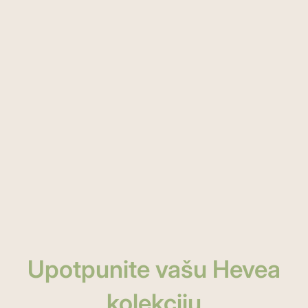
Vođeni etičkim principima
Za nas, briga o ljudima znači više od
poslovnog odnosa, trudimo se da svakom
radniku i saradniku pružimo poštovanje,
saosećanje i podršku.
Upotpunite vašu Hevea
kolekciju