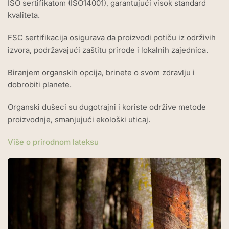
ISO sertifikatom (ISO14001), garantujući visok standard
kvaliteta.
FSC sertifikacija osigurava da proizvodi potiču iz održivih
izvora, podržavajući zaštitu prirode i lokalnih zajednica.
Biranjem organskih opcija, brinete o svom zdravlju i
dobrobiti planete.
Organski dušeci su dugotrajni i koriste održive metode
proizvodnje, smanjujući ekološki uticaj.
Više o prirodnom lateksu