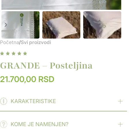
Početna
Svi proizvodi
GRANDE – Posteljina
21.700,00
RSD
KARAKTERISTIKE
Izrađena od 100% organskog pamuka – prirodan i siguran
materijal
KOME JE NAMENJEN?
Pruža izuzetnu mekoću i udobnost za nežan dodir sa kožom