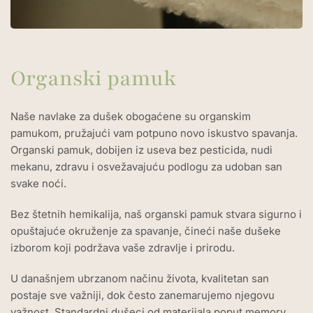
Organski pamuk
Naše navlake za dušek obogaćene su organskim
pamukom, pružajući vam potpuno novo iskustvo spavanja.
Organski pamuk, dobijen iz useva bez pesticida, nudi
mekanu, zdravu i osvežavajuću podlogu za udoban san
svake noći.
Bez štetnih hemikalija, naš organski pamuk stvara sigurno i
opuštajuće okruženje za spavanje, čineći naše dušeke
izborom koji podržava vaše zdravlje i prirodu.
U današnjem ubrzanom načinu života, kvalitetan san
postaje sve važniji, dok često zanemarujemo njegovu
važnost. Standardni dušeci od materijala poput memory