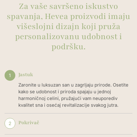
Za vaše savršeno iskustvo
spavanja, Hevea proizvodi imaju
višeslojni dizajn koji pruža
personalizovanu udobnost i
podršku.
Jastuk
1
Zaronite u luksuzan san u zagrljaju prirode. Osetite
kako se udobnost i priroda spajaju u jednoj
harmoničnoj celini, pružajući vam neuporediv
kvalitet sna i osećaj revitalizacije svakog jutra.
Pokrivač
2
Otkrijte savršenu harmoniju između udobnosti i