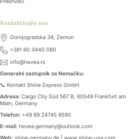
Prekrivači
Kontaktirajte nas
Gornjogradska 34, Zemun
+381 60 3440 080
info@hevea.rs
Generalni zastupnik za Nemačku:
📞 Kontakt Shine Express GmbH
Adresa:
Cargo City Süd 567 B, 60549 Frankfurt am
Main, Germany
Telefon:
+49 69 24745 8590
E-mail:
hevea.germany@outlook.com
Web:
shine-germany.de | www.shine-usa.com