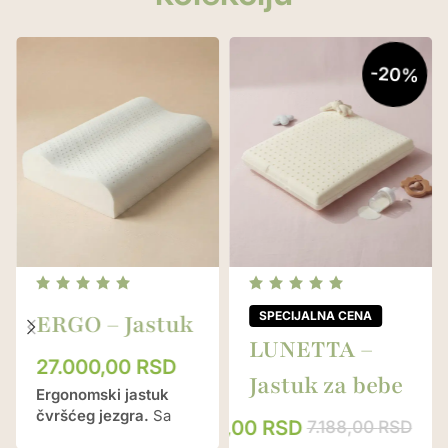
-20%
ERGO – Jastuk
LUNETTA –
27.000,00
RSD
Jastuk za bebe
Ergonomski jastuk
čvršćeg jezgra.
Sa
5.750,00
RSD
7.188,00
RSD
svojim
čvrstim i