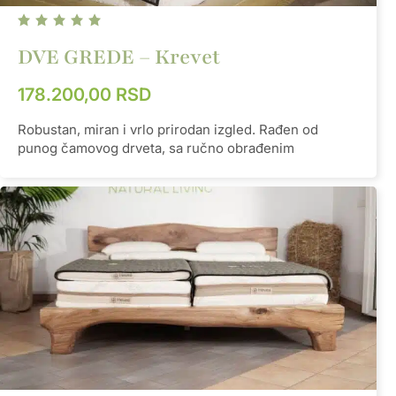
DVE GREDE – Krevet
178.200,00
RSD
Robustan, miran i vrlo prirodan izgled. Rađen od
punog čamovog drveta, sa ručno obrađenim
spojevima koji obezbeđuju precizno uklapanje i brzu,
jednostavnu montažu. Površina je zaštićena prirodnim
voskom i uljem, zatim tonirana u toplu nijansu hrasta
koja naglašava godove i teksturu.