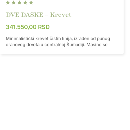
DVE DASKE – Krevet
341.550,00
RSD
Minimalistički krevet čistih linija, izrađen od punog
orahovog drveta u centralnoj Šumadiji. Mašine se
koriste minimalno, a većina posla je ručni rad, što se
vidi u detaljima i završnoj obradi.