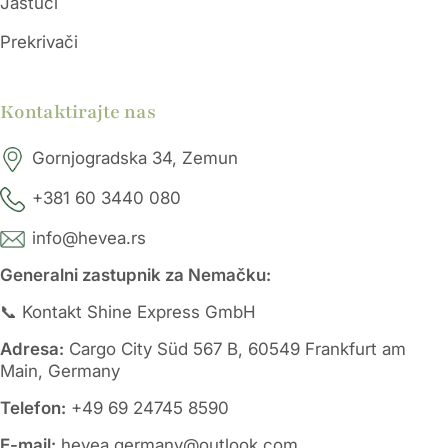
Jastuci
Prekrivači
Kontaktirajte nas
Gornjogradska 34, Zemun
+381 60 3440 080
info@hevea.rs
Generalni zastupnik za Nemačku:
📞 Kontakt Shine Express GmbH
Adresa:
Cargo City Süd 567 B, 60549 Frankfurt am
Main, Germany
Telefon:
+49 69 24745 8590
E-mail:
hevea.germany@outlook.com