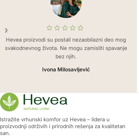
Hevea proizvodi su postali nezaobilazni deo mog
H
svakodnevnog života. Ne mogu zamisliti spavanje
j
bez njih.
Ivona Milosavljević
Istražite vrhunski komfor uz Hevea – lidera u
proizvodnji održivih i prirodnih rešenja za kvalitetan
san.