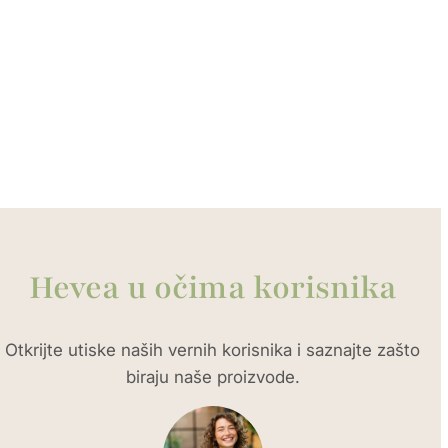
Nedeljom ne radimo
Van radnog vremena dostupni smo na
upit:
+381 60 3440 080
Hevea u očima korisnika
Otkrijte utiske naših vernih korisnika i saznajte zašto
biraju naše proizvode.