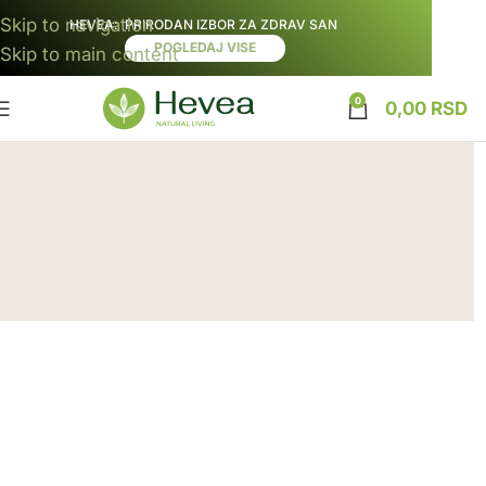
Skip to navigation
HEVEA
: PRIRODAN IZBOR ZA ZDRAV SAN
POGLEDAJ VISE
Skip to main content
0
0,00
RSD
ŽELITE VIŠE INFORMACIJA?
Pitajte nas sve što vas zanima!