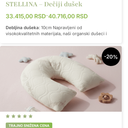
STELLINA – Dečiji dušek
–
33.415,00
RSD
40.716,00
RSD
Debljina dušeka
: 10cm Napravljeni od
visokokvalitetnih materijala, naši organski dušeci i
jastuci su dizajnirani da pruže optimalnu podršku za
vašu decu, osiguravajući pravilan položaj tela tokom
spavanja. Ova podrška je od suštinske važnosti za
-20%
pravilan razvoj kičmenog stuba i smanjenje rizika od
problema kao što su bolovi u leđima ili loše držanje
tela kasnije u životu. Pored toga, organski materijali
koje koristimo su antialergijski, što znači da su
posebno pogodni za bebe sa osetljivom kožom ili
kožom sklonom alergijama. Ovo je ključno za
održavanje zdrave kože i sprečavanje iritacija tokom
noći. Uplovite u svet udobnosti i sigurnosti sa našim
organskim dušekom za dečje krevetiće, napravljenim
isključivo od 100% prirodnih materijala. Bez štetnih
hemikalija ili toksičnih materijala, možete biti sigurni
da vaš mališan spava na najčistijem i najprirodnijem