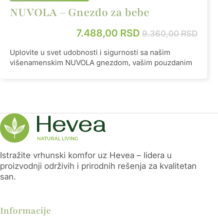
mogućem materijalu. Naš dušek pruža vašem
NUVOLA – Gnezdo za bebe
mališanu miran san i podržava zdrav razvoj. Svaki
detalj je pažljivo osmišljen kako bi obezbedio
7.488,00
RSD
udobnost i sigurnost vašeg deteta.
9.360,00
RSD
Uplovite u svet udobnosti i sigurnosti sa našim
višenamenskim NUVOLA gnezdom, vašim pouzdanim
partnerom u svim fazama roditeljstva. Kombinacija
100% prirodnog lateksa, pamuka i prirodne vune
pruža bebi zdravu i nežnu podlogu u prvim mesecima
života, omogućavajući miran san i bezbedan osećaj.
Dužina
60cm
Širina
57cm
Istražite vrhunski komfor uz Hevea – lidera u
proizvodnji održivih i prirodnih rešenja za kvalitetan
Debljina
15cm
san.
Informacije