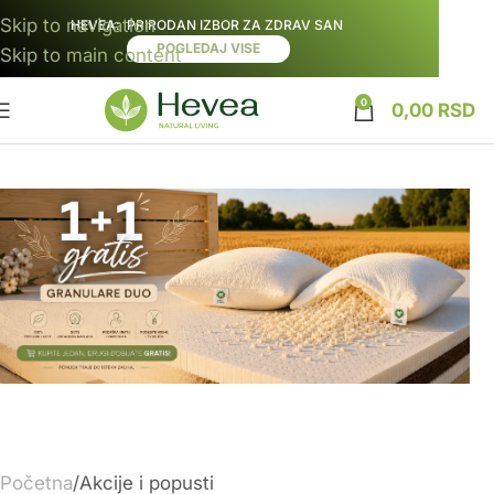
Skip to navigation
HEVEA
: PRIRODAN IZBOR ZA ZDRAV SAN
POGLEDAJ VISE
Skip to main content
0
0,00
RSD
Početna
Akcije i popusti