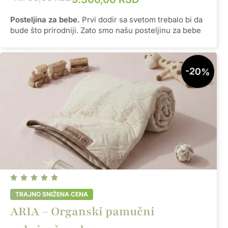
Posteljina za bebe.
Prvi dodir sa svetom trebalo bi da
bude što prirodniji. Zato smo našu posteljinu za bebe
izradili od 100% organskog pamuka, pažljivo biranog
kako bi pružio nežnost, udobnost i prijatan osećaj
tokom svakog sna. Bebe provode veliki deo dana
-20%
spavajući, zbog čega je važno da budu okružene
prirodnim materijalima koji su mekani, prozračni i
prijatni za njihovu osetljivu kožu. Svaki detalj ove
posteljine izrađen je sa posebnom pažnjom – od
kvalitetne tkanine do elegantne završne obrade koja
oplemenjuje svaki krevetić.
Dužina
120cm
Širina
60cm
ARIA – Organski pamučni