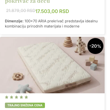
pokrivač za decu
21.879,00
RSD
17.503,00
RSD
Dimenzije:
100x70 ARIA prekrivač predstavlja idealnu
kombinaciju prirodnih materijala i moderne
tehnologije. Napravljen je od organskog pamuka koji
pruža mekoću i udobnost, i karbon mreže koja
efikasno štiti od elektromagnetnog zračenja
-20%
emitovanog iz različitih elektronskih uređaja. Za sve
sezone, postoji prilagođena verzija ovog prekrivača -
zimska varijanta sa organskom vunom za dodatnu
toplinu i udobnost tokom hladnih meseci, dok je letnja
varijanta bez vune.