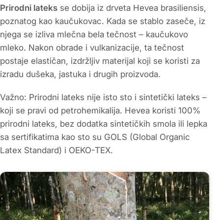
Prirodni lateks
se dobija iz drveta Hevea brasiliensis,
poznatog kao kaučukovac. Kada se stablo zaseče, iz
njega se izliva mlečna bela tečnost – kaučukovo
mleko. Nakon obrade i vulkanizacije, ta tečnost
postaje elastičan, izdržljiv materijal koji se koristi za
izradu dušeka, jastuka i drugih proizvoda.
Važno: Prirodni lateks nije isto sto i sintetički lateks –
koji se pravi od petrohemikalija. Hevea koristi 100%
prirodni lateks, bez dodatka sintetičkih smola ili lepka
sa sertifikatima kao sto su GOLS (Global Organic
Latex Standard) i OEKO-TEX.